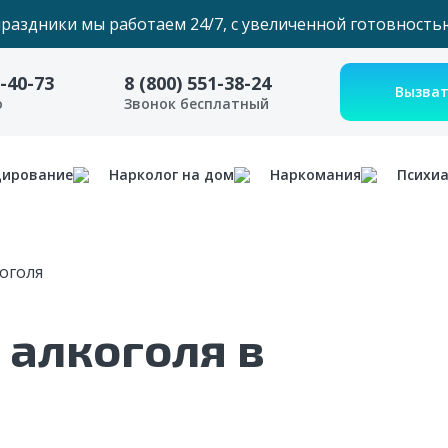
праздники мы работаем 24/7, с увеличенной готовность
6-40-73
8 (800) 551-38-24
о
Звонок бесплатный
дирование
Нарколог на дом
Наркомания
Психи
оголя
 алкоголя в